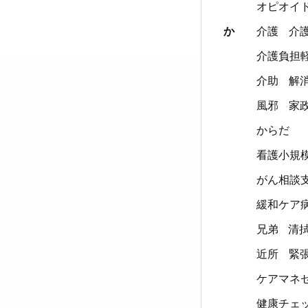
オピオイ
か
介護
介
介護負担
介助
解
風邪
家
からだ
看護小規
がん相談
緩和ケア
兄弟
清
近所
緊
ケアマネ
健康チェ