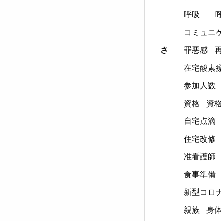
呼吸
コミュニ
さ
罪悪感
在宅酸素
参加人数
資格
資
自宅点滴
住宅改修
准看護師
食事準備
新型コロ
親族
身