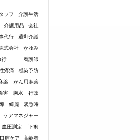
タッフ
介護生活
介護用品
会社
事代行
過剰介護
株式会社
かゆみ
旅行
看護師
性疼痛
感染予防
麻薬
がん用麻薬
障害
胸水
行政
導
綺麗
緊急時
ケアマネジャー
血圧測定
下痢
口腔ケア
高齢者