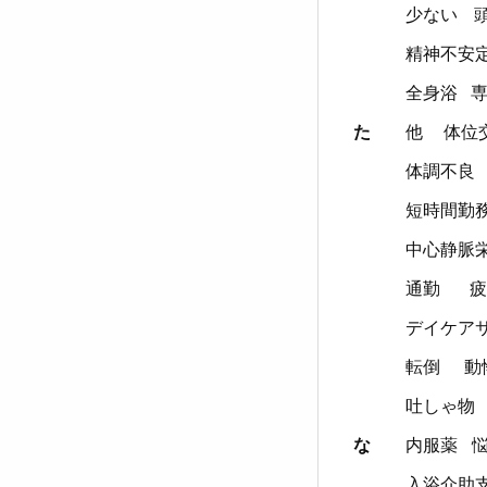
少ない
精神不安
全身浴
た
他
体位
体調不良
短時間勤
中心静脈
通勤
疲
デイケア
転倒
動
吐しゃ物
な
内服薬
入浴介助