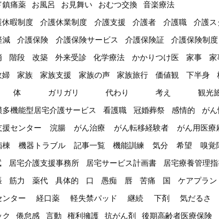
ド鎮痛薬
お風呂
お見舞い
おむつ交換
音楽療法
護休暇制度
介護休業制度
介護支援
介護者
介護職
介護ス
軽減
介護保険
介護保険サービス
介護保険証
介護保険制度
消
階段
改築
外来受診
化学療法
かかりつけ医
家事
家
政婦
家族
家族支援
家族の声
家族旅行
価値観
下半身
体
ガリガリ
代わり
考え
観光
模多機能型居宅介護サービス
看護職
冠婚葬祭
感情的
がん
支援センター
浣腸
がん治療
がん転移経験者
がん用医療
病棟
機器トラブル
記事一覧
機能訓練
気分
希望
嗅覚
拭
居宅介護支援事務所
居宅サービス計画書
居宅療養管理指
張
筋力
薬代
具体的
口
愚痴
唇
苦痛
国
ケアプラン
センター
経口薬
軽失禁パッド
継続
下剤
気だるさ
ック
倦怠感
言動
権利擁護
抗がん剤
後期高齢者医療保険