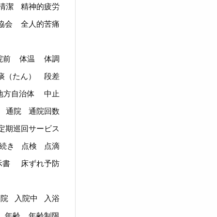
清潔
精神的疲労
協会
全人的苦痛
院前
体温
体調
痰（たん）
段差
地方自治体
中止
通院
通院回数
定期巡回サービス
続き
点検
点滴
示書
床ずれ予防
入院
入院中
入浴
年齢
年齢制限