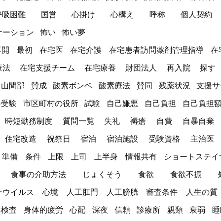
呼吸困難
国営
心掛け
心構え
呼称
個人契約
ケーション
怖い
怖い夢
再開
最初
在宅医
在宅介護
在宅患者訪問薬剤管理指導
在
療法
在宅支援チーム
在宅療養
財団法人
再入院
探す
山間部
賛成
酸素ボンベ
酸素療法
賛同
残薬状況
支援サ
格受験
市区町村の役所
試験
自己嫌悪
自己負担
自己負担
時短勤務制度
質問一覧
失礼
褥瘡
自費
自暴自棄
住宅改造
祝祭日
宿泊
宿泊施設
受験資格
主治医
準備
条件
上限
上司
上半身
情報共有
ショートステイ
食事の介助方法
じょくそう
食欲
食欲不振
ナウイルス
心境
人工肛門
人工膀胱
審査条件
人生の質
体検査
身体的疲労
心配
深夜
信頼
診療所
親類
衰弱
睡