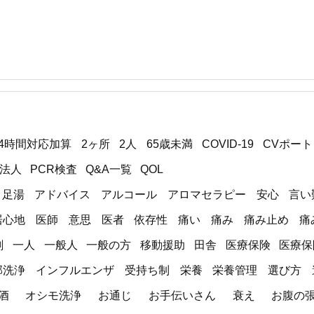
24時間対応加算
2ヶ所
2人
65歳未満
COVID-19
CVポート
O法人
PCR検査
Q&A一覧
QOL
足湯
アドバイス
アルコール
アロマセラピー
安心
言い
居心地
医師
意思
医者
依存性
痛い
痛み
痛み止め
痛
剤
一人
一般人
一般の方
移動援助
田舎
医療保険
医療保
部洗浄
インフルエンザ
受持ち制
栄養
栄養管理
選び方
酒
オシモ洗浄
お通じ
お手伝いさん
衰え
お腹の