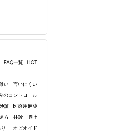
FAQ一覧
HOT
難い
言いにくい
みのコントロール
険証
医療用麻薬
遠方
往診
嘔吐
張り
オピオイド