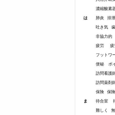
濃縮酸素
は
肺炎
排
吐き気
非協力的
疲労
疲
フットワ
便秘
ポ
訪問看護
訪問薬剤
保険
保
ま
待合室
難しく