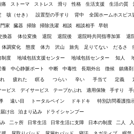
頭痛
ストーマ
ストレス
滑り
性格
生活支援
生活の質
定
咳（せき）
設置型の手すり
背中
全国ホームホスピス
専門家
臓器
掃除
掃除洗濯
相談
相談相手
早朝
交換器
体位変換
退院
退院後
退院時共同指導加算
退
体調変化
態度
体力
沢山
旅先
足りてない
だるさ
務制度
地域包括支援センター
地域包括センター
知人
栄養
中心静脈ポート
中断
中毒性
長期外出
徴候
鎮痛剤
れ
疲れた
瞑る
つらい
辛い
手当て
定義
サービス
デイサービス
テープかぶれ
適用保険
手すり
手
悸
遠い目
トータルペイン
ドキドキ
特別訪問看護指
届け出
泊まり込み
ドライシャンプー
悩み
二ヶ所
日常生活
日常生活に支障
日本の制度
二人
支援
尿取りパッド
尿漏れパッド
寝汗
ネガティブ
眠気