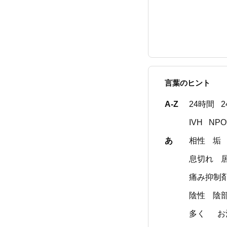
言葉のヒント
A-Z
24時間
IVH
NP
あ
相性
垢
息切れ
痛み抑制
陰性
陰
多く
お