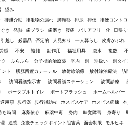
器
望み
泄
排泄介助
排泄物の漏れ
肺転移
排尿
排便
排便コントロ
歯ぐき
発熱
歯ブラシ
歯磨き
腹痛
バリアフリー化
日帰り
引越し
必需品
否定的
人見知り
一人暮らし
皮膚かぶれ
労感
不安
複雑
副作用
福祉用具
腹水
複数
ーク
ふらふら
分子標的治療薬
平均
別
別扱い
別タイ
イント
膀胱留置カテーテル
放射線治療
放射線治療法
訪
師
訪問看護指示書
訪問看護ステーション
訪問診療
師
ポータブルトイレ
ポートフラッシュ
ホームヘルパー
険適用額
歩行器
歩行補助杖
ホスピスケア
ホスピス病棟
本
待ち時間
麻薬依存
麻薬中毒
身内
味覚障害
身寄り
無理
迷惑
免疫チェックポイント阻害薬
面会制限
モルヒネ