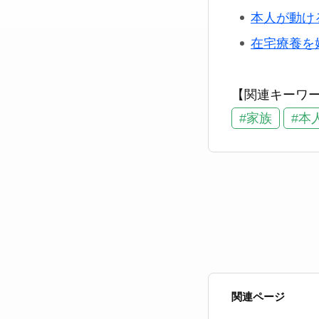
本人が動け
在宅療養を
【関連キーワ
#家族
#本
関連ページ