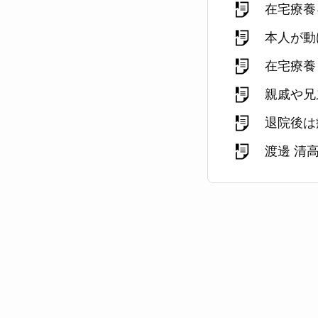
在宅療養
本人が動
在宅療養
親戚や兄
退院後は
渡邊 清