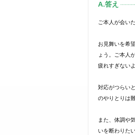
A.答え
ご本人が会い
お見舞いを希
ょう。ご本人
疲れすぎない
対応がつらい
のやりとりは
また、体調や
いを断わりた