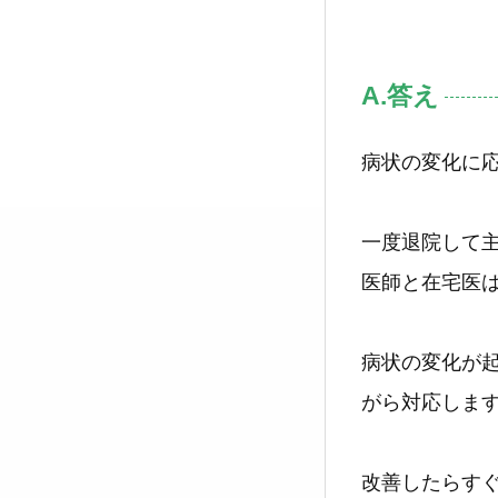
A.答え
病状の変化に応
一度退院して主
医師と在宅医
病状の変化が
がら対応します
改善したらす