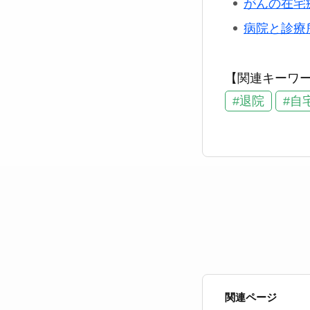
がんの在宅
病院と診療
【関連キーワ
#退院
#自
関連ページ