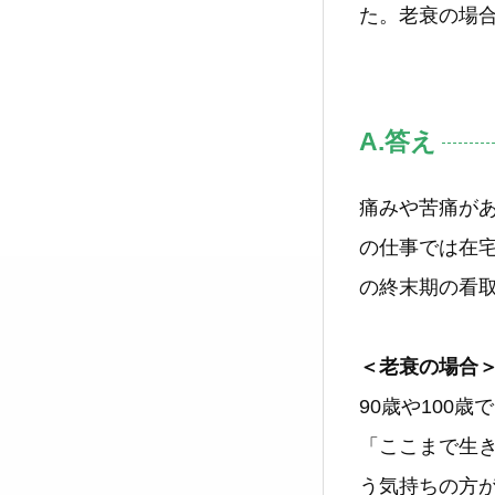
た。老衰の場
A.答え
痛みや苦痛が
の仕事では在
の終末期の看
＜老衰の場合
90歳や100
「ここまで生
う気持ちの方