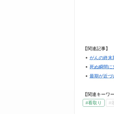
【関連記事】
がんの終末
死ぬ瞬間に
最期が近づ
【関連キーワ
#看取り
#