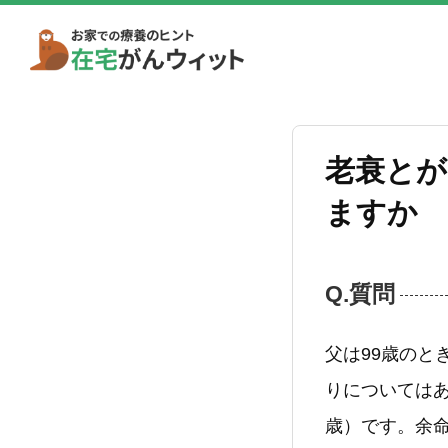
老衰とが
ますか
Q.質問
父は99歳の
りについては
歳）です。余