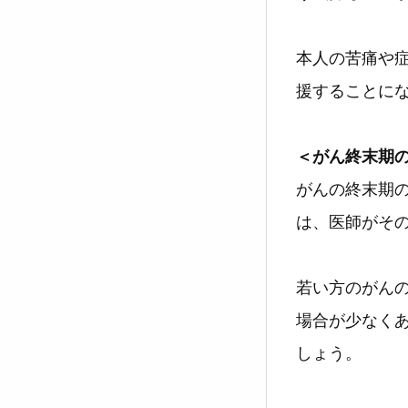
本人の苦痛や
援することに
＜がん終末期
がんの終末期
は、医師がそ
若い方のがん
場合が少なく
しょう。