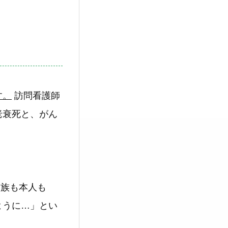
す。
訪問看護師
老衰死と、がん
家族も本人も
ように…」とい