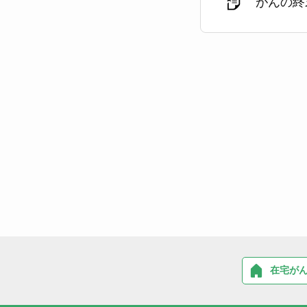
がんの終
在宅が