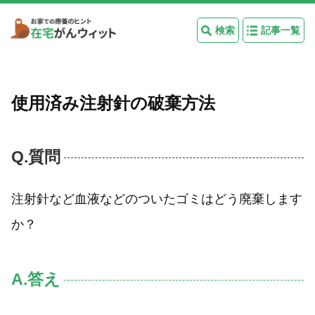
検索
記事一覧
使用済み注射針の破棄方法
Q.質問
注射針など血液などのついたゴミはどう廃棄します
か？
A.答え