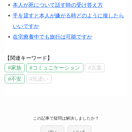
本人が死について話す時の受け答え方
手を貸すと本人が嫌がる時どのように接したら
いいですか
在宅療養中でも旅行は可能ですか
【関連キーワード】
#家族
#コミュニケーション
#言葉
#不安
#気遣い
この記事で疑問は解決しましたか？
はい
いいえ