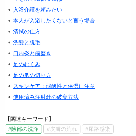
入浴介護を頼みたい
本人が入浴したくないと言う場合
清拭の仕方
洗髪と脱毛
口内炎と歯磨き
足のむくみ
足の爪の切り方
スキンケア：弱酸性と保湿に注意
使用済み注射針の破棄方法
【関連キーワード】
#陰部の洗浄
#皮膚の荒れ
#尿路感染