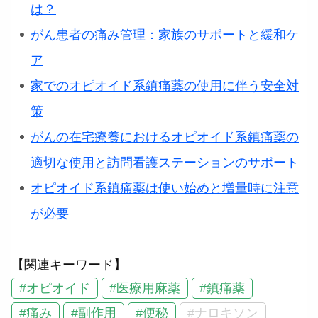
は？
がん患者の痛み管理：家族のサポートと緩和ケ
ア
家でのオピオイド系鎮痛薬の使用に伴う安全対
策
がんの在宅療養におけるオピオイド系鎮痛薬の
適切な使用と訪問看護ステーションのサポート
オピオイド系鎮痛薬は使い始めと増量時に注意
が必要
【関連キーワード】
#オピオイド
#医療用麻薬
#鎮痛薬
#痛み
#副作用
#便秘
#ナロキソン