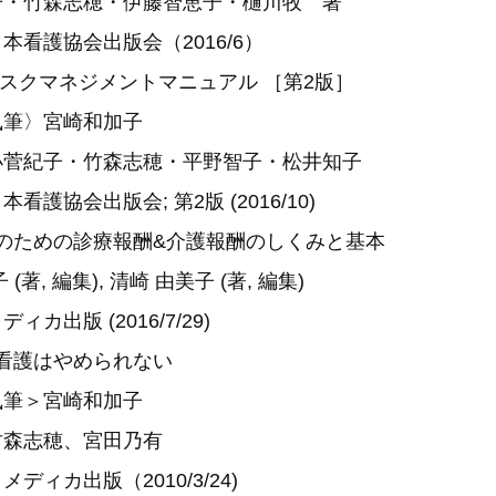
子・竹森志穂・伊藤智恵子・樋川牧 著
本看護協会出版会（2016/6）
リスクマネジメントマニュアル ［第2版］
執筆〉宮崎和加子
小菅紀子・竹森志穂・平野智子・松井知子
看護協会出版会; 第2版 (2016/10)
のための診療報酬&介護報酬のしくみと基本
(著, 編集), 清崎 由美子 (著, 編集)
ィカ出版 (2016/7/29)
看護はやめられない
執筆＞宮崎和加子
竹森志穂、宮田乃有
ディカ出版（2010/3/24)