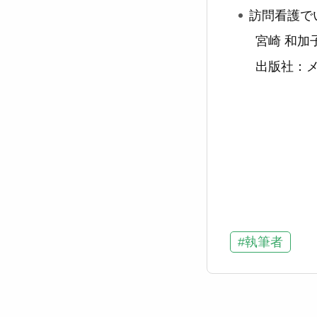
訪問看護で
宮崎 和加子
出版社：メデ
#執筆者